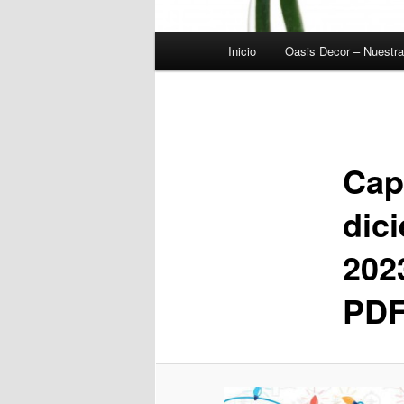
Menú
Inicio
Oasis Decor – Nuestr
principal
Navegador
de
imágenes
Cap
dic
202
PDF