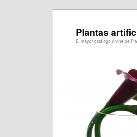
Ir
al
contenido
Plantas artifi
principal
El mayor catálogo online de Plan