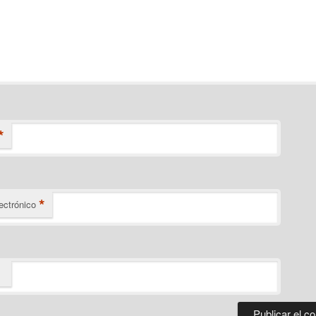
*
*
ectrónico