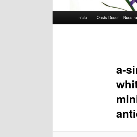
Menú
Inicio
Oasis Decor – Nuestr
principal
Navegador
de
imágenes
a-si
whit
min
ant