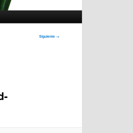
Siguiente →
d-