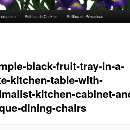
a empresa
Política de Cookies
Politica de Privacidad
mple-black-fruit-tray-in-a-
e-kitchen-table-with-
imalist-kitchen-cabinet-an
ique-dining-chairs