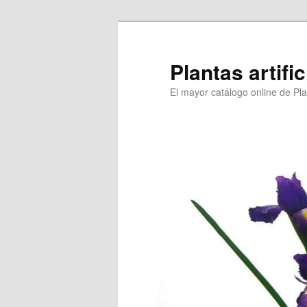
Ir
al
contenido
Plantas artifi
principal
El mayor catálogo online de Plan