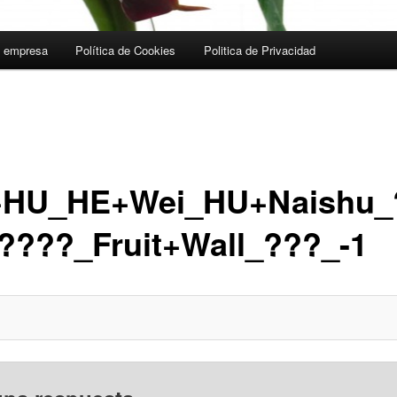
a empresa
Política de Cookies
Politica de Privacidad
HU_HE+Wei_HU+Naishu_
????_Fruit+Wall_???_-1