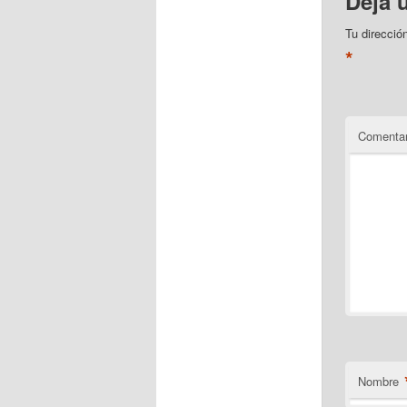
Deja 
Tu direcció
*
Comentar
Nombre