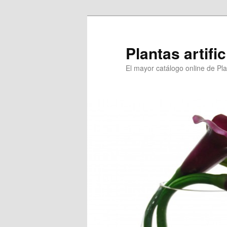
Ir
al
contenido
Plantas artifi
principal
El mayor catálogo online de Plan