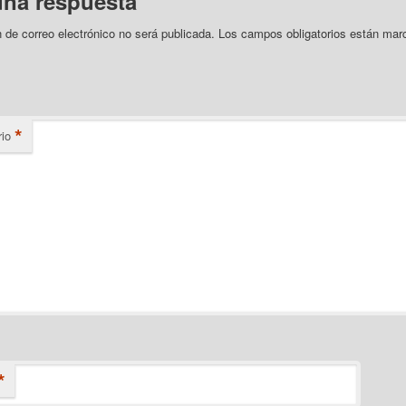
una respuesta
n de correo electrónico no será publicada.
Los campos obligatorios están mar
*
io
*