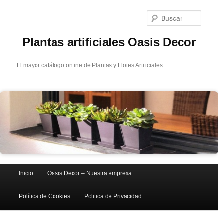
Ir
Ir
al
al
Busc
contenido
contenido
principal
secundario
Plantas artificiales Oasis Decor
El mayor catálogo online de Plantas y Flores Artificiales
Menú
Inicio
Oasis Decor – Nuestra empresa
principal
Política de Cookies
Politica de Privacidad