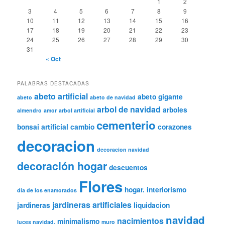
1
2
3
4
5
6
7
8
9
10
11
12
13
14
15
16
17
18
19
20
21
22
23
24
25
26
27
28
29
30
31
« Oct
PALABRAS DESTACADAS
abeto artificial
abeto gigante
abeto
abeto de navidad
arbol de navidad
arboles
almendro
amor
arbol artificial
cementerio
bonsai artificial
cambio
corazones
decoracion
decoracion navidad
decoración hogar
descuentos
Flores
hogar.
interiorismo
dia de los enamorados
jardineras artificiales
jardineras
liquidacion
navidad
nacimientos
minimalismo
luces navidad.
muro