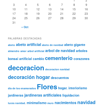
1
2
3
4
5
6
7
8
9
10
11
12
13
14
15
16
17
18
19
20
21
22
23
24
25
26
27
28
29
30
31
« Oct
PALABRAS DESTACADAS
abeto artificial
abeto gigante
abeto
abeto de navidad
arbol de navidad
arboles
almendro
amor
arbol artificial
cementerio
bonsai artificial
cambio
corazones
decoracion
decoracion navidad
decoración hogar
descuentos
Flores
hogar.
interiorismo
dia de los enamorados
jardineras artificiales
jardineras
liquidacion
navidad
nacimientos
minimalismo
luces navidad.
muro