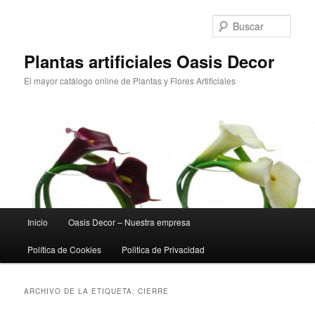
Ir
Ir
al
al
Busc
contenido
contenido
principal
secundario
Plantas artificiales Oasis Decor
El mayor catálogo online de Plantas y Flores Artificiales
Menú
Inicio
Oasis Decor – Nuestra empresa
principal
Política de Cookies
Politica de Privacidad
ARCHIVO DE LA ETIQUETA:
CIERRE