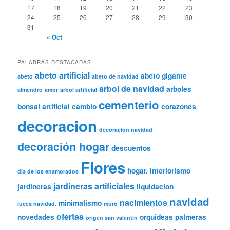
17
18
19
20
21
22
23
24
25
26
27
28
29
30
31
« Oct
PALABRAS DESTACADAS
abeto artificial
abeto gigante
abeto
abeto de navidad
arbol de navidad
arboles
almendro
amor
arbol artificial
cementerio
bonsai artificial
cambio
corazones
decoracion
decoracion navidad
decoración hogar
descuentos
Flores
hogar.
interiorismo
dia de los enamorados
jardineras artificiales
jardineras
liquidacion
navidad
nacimientos
minimalismo
luces navidad.
muro
ofertas
novedades
orquideas
palmeras
origen san valentin