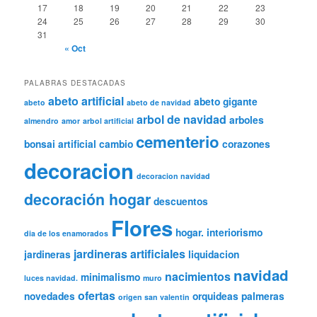
17
18
19
20
21
22
23
24
25
26
27
28
29
30
31
« Oct
PALABRAS DESTACADAS
abeto artificial
abeto gigante
abeto
abeto de navidad
arbol de navidad
arboles
almendro
amor
arbol artificial
cementerio
bonsai artificial
cambio
corazones
decoracion
decoracion navidad
decoración hogar
descuentos
Flores
hogar.
interiorismo
dia de los enamorados
jardineras artificiales
jardineras
liquidacion
navidad
nacimientos
minimalismo
luces navidad.
muro
ofertas
novedades
orquideas
palmeras
origen san valentin