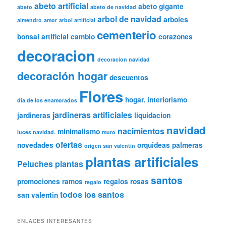
abeto artificial
abeto gigante
abeto
abeto de navidad
arbol de navidad
arboles
almendro
amor
arbol artificial
cementerio
bonsai artificial
cambio
corazones
decoracion
decoracion navidad
decoración hogar
descuentos
Flores
hogar.
interiorismo
dia de los enamorados
jardineras artificiales
jardineras
liquidacion
navidad
nacimientos
minimalismo
luces navidad.
muro
ofertas
novedades
orquideas
palmeras
origen san valentin
plantas artificiales
Peluches
plantas
santos
promociones
ramos
regalos
rosas
regalo
todos los santos
san valentin
ENLACES INTERESANTES